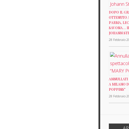
DOPO IL G
OTTENUTO 
PARMA, LEC
SAVONA… IL
JOHANN ST
28 Febbraio 2
ANNULLATI 
A MILANO D
POPPINS”
28 Febbraio 2
NOVEMBR
AR