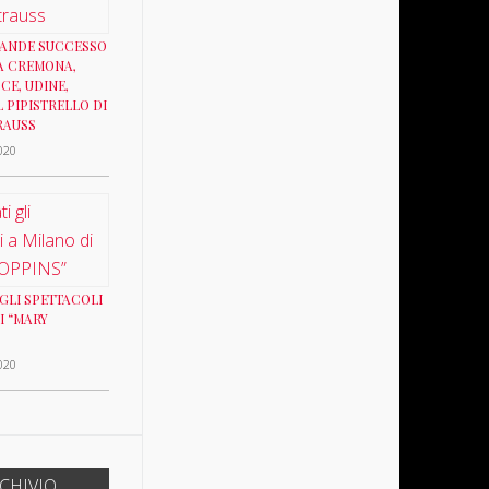
RANDE SUCCESSO
A CREMONA,
CE, UDINE,
 PIPISTRELLO DI
RAUSS
020
GLI SPETTACOLI
I “MARY
020
E
APRILE
DICEMBRE
CHIVIO